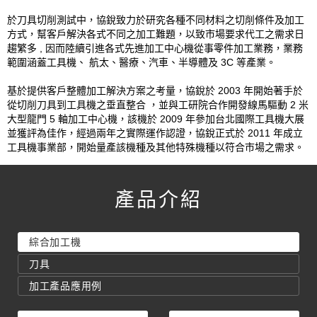
於刀具切削測試中，協銳致力於研究各種不同材料之切削條件及加工
方式，幫客戶解決各式不同之加工難題，以致市場要求代工之需求日
趨繁多 , 因而陸續引進各式先進加工中心機從事零件加工業務，業務
範圍涵蓋工具機、 航太、醫療、汽車、半導體及 3C 等產業。
基於提供客戶整體加工解決方案之考量，協銳於 2003 年開始著手於
從切削刀具到工具機之垂直整合 ，並與工研院合作開發線馬驅動 2 米
大型龍門 5 軸加工中心機，該機於 2009 年參加台北國際工具機大展
並獲評為佳作，經過兩年之實際運作認證，協銳正式於 2011 年成立
工具機事業部，開始量產該機種及其他特殊機種以符合市場之需求。
產品介紹
綜合加工機
刀具
加工產品應用例