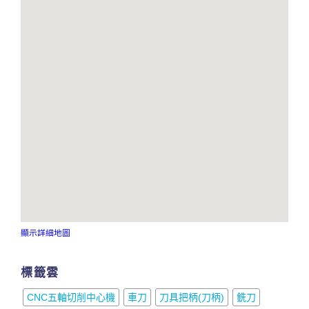
顯示詳細地圖
標籤雲
CNC五軸切削中心機
車刀
刀具把柄(刀柄)
銑刀