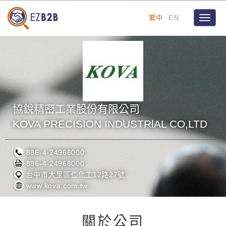
繁中
EN
Toggle
naviga
協銳精密工業股份有限公司
KOVA PRECISION INDUSTRlAL CO,LTD
886-4-24966000
886-4-24968000
台中市大里區仁化工12路27號
www.kova.com.tw
關於公司