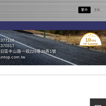
繁中
EN
10
3377188
YRS
3370317
日區中山路一段229巷36弄1號
ntop.com.tw