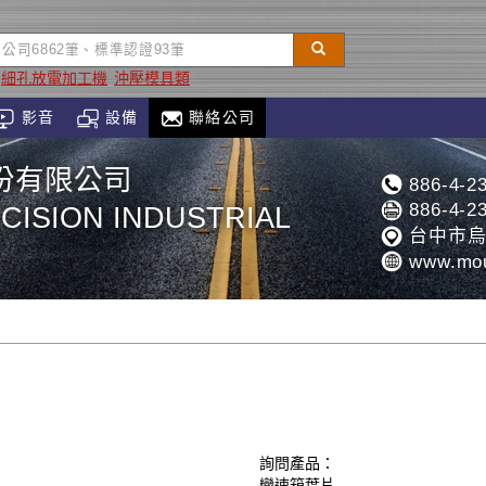
細孔放電加工機
沖壓模具類
影音
設備
聯絡公司
份有限公司
886-4-2
886-4-2
ISION INDUSTRIAL
台中市烏
www.mou
Contact Us
詢問產品：
變速箱葉片