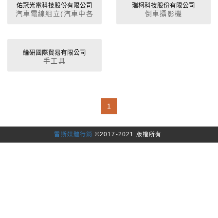
車身零件, 摩托車零件,
佑冠光電科技股份有限公司
瑞柯科技股份有限公司
充電等，我們都能提供最
汽車電線組立(汽車中各
倒車攝影機
電晶體, 二極體, 液晶顯
佳的解決方案。 品質是
配線),汽車導線,汽車花
示器, 發光二極體, 電裝
我們最重視的事情， 連
線,汽機車音響主線,汽車
品, 代工, 加工, 鏡子, 汽
接器皆使用專業車用端子
急救線,電瓶線,分電盤,線
機車配線, 汽機車專用接
加工，以保證線材交接處
傳煞車系統
綸研國際貿易有限公司
頭, 後視鏡收納馬達,
的穩定性， 我們有IATF
手工具
LED燈, 頭燈轉接線
16949汽車品質管理系統
的標準認證， 依據IATF
精神做出符合客戶的要求
及國際品質規範的產品。
1
雷斯媒體行銷
©2017-2021 版權所有.