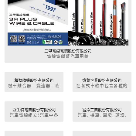
三甲電線電纜股份有限公司
電線電纜暨汽車用線
和勤精機股份有限公司
憶貿企業股份有限公司
機車離合器 . 變速器 . 齒
在各式車款中包含各種的
輪零件.沖壓製品.
線束和線組， 在訊號傳
遞及能量傳動等各方面都
發揮著重要功能。 隨著
汽車產業的蓬勃發展，
亞生特電業股份有限公司
富添工業股份有限公司
汽車電線組立(汽車中各
汽車, 機車, 車燈, 頭燈,
我們生產各種車用客製化
配線),汽車花線,汽機車音
尾燈, 霧燈, 方向燈, 剎車
線束，以支援客戶的各式
響主線
燈, 轉向系統零件, 室內
需求。 車用排線以及車
燈, 車身電系零件, 線組,
用線束、車載資料傳輸/