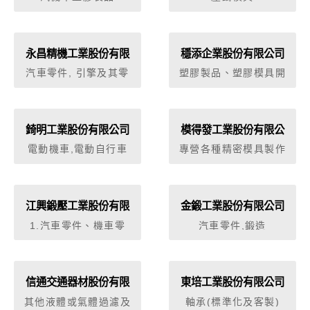
永昌精機工業股份有限
穩添企業股份有限公司
公司
汽車零件, 引擎及其零
塑膠製品、塑膠模具開
件，機車用, 機車零件
發製造
錡明工業股份有限公司
模得發工業股份有限公
司
電動機車,電動自行車
專營各種精密模具製作
及注塑成型,雙色(三色)
模具產品開發設計製作
及雙色注塑成型 1、專
營各種精密模具製作及
江興鍛壓工業股份有限
金鍛工業股份有限公司
注塑成型。 2、雙色(三
公司
1.汽車零件、機車零
汽車零件,鍛造
色)模具產品開發設計製
件、自行車零件、機械
作及雙色注塑成型。
零件、五金工具、氣動
3、運動器材領域之專業
鑿刀、氣動工具、套筒
模具製作，網球拍、羽
組件等鍛壓製造加工及
信通交通器材股份有限
東培工業股份有限公司
球拍、自行車等專業模
買賣進出口業務。 2.代
公司
具製作與研發及相關零
其他液體或氣體過濾及
軸承(標準化及客製)
理有關國內外廠商產品