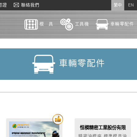
認證
聯絡我們
繁中
EN
模 具
工具機
車輛零配件
車輛零配件
恒模精密工業股份有限
公司
精密沖模座,標準模具沖