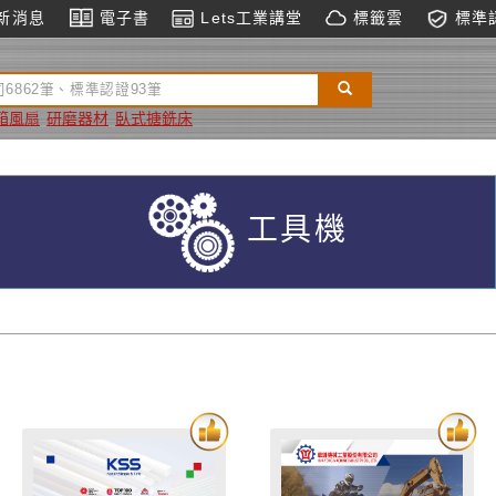
新消息
電子書
Lets工業講堂
標籤雲
標準
箱風扇
研磨器材
臥式搪銑床
工具機