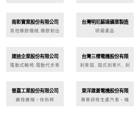
器, 皮帶輪, 鏈條, 齒輪,
角機, 光學式輪廓量測
螺旋齒輪, 蝸輪及蝸桿,
儀, 齒輪加工機械
內齒輪, 齒輪聯軸器, 精
密齒輪, 鏈輪, 皮帶齒
南彰實業股份有限公司
台灣明尼蘇達礦業製造
輪, 塑膠齒輪, 儀表齒
股份有限公司
其他橡膠機械,橡膠射出
研磨產品
輪, 栓槽軸, 齒輪傳動系
成型機,橡膠成型熱壓機
統, 齒輪變速箱, 齒輪4
段(8段)變速機, 精密主
軸, 機車零件
建迪企業股份有限公司
台灣三櫻電機股份有限
公司
電動式輪椅,電動代步車
剎車鼓, 鼓式剎車片, 剎
車來令片, 碟式剎車片,
剎車盤
晉嘉工業股份有限公司
東洋建蒼電機股份有限
公司
螺栓螺帽，快拆桿
專業研發生產汽車、機
車、沙灘車、電動車鑰
匙開關、磁石鎖、晶片
鎖、手把開關、CDI、
Coil、主配線、警示燈
開關、近遠燈開關、喇
叭開關、馬達啟動開