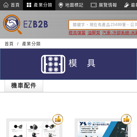
首頁
產業分類
地圖標記
展覽情報
最
模具彈簧
油壓泵
汽車-冷卻系統-水
首頁
產業分類
模 具
機車配件