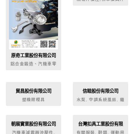
頭,自動送料設備,磨床
配件
原奇工業股份有限公司
鋁合金鍛造、汽機車零
件、自行車零配件、工
業五金、手工具零件
貿昌股份有限公司
信睦股份有限公司
塑橡膠模具
水泵, 空調系統風扇, 繼
電器, 各式馬達
朝展實業股份有限公司
台灣扣具工業股份有限
公司
汽機車減震器沖壓件,
有關服裝, 鞋類, 運動用