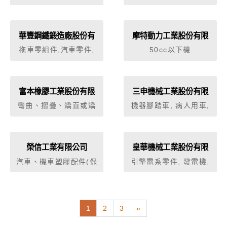
組件產品。 4、各項球
淨化機具零件
之買賣業。3.有關進出
拍類等相關運動器材之
口貿易業務。
週邊配件產品開發設
計，注塑成型。
華豐鋼鐵鍛造廠股份有
摩特動力工業股份有限
限公司
公司
拖車零組件,汽車零件,
50cc以下機
履帶塊總成,連桿,曲軸,
車,51~250cc機車,沙灘
轉向系統零件,底盤零
車 (全地形車),電動機
件,上/下臂
車,殘障專用車,引擎總
成,模、夾、治、檢具
富本橡膠工業股份有限
三申機械工業股份有限
公司
公司
彎曲、摺疊、矯直或矯
機器腳踏車, 病人用車,
平之機器
儀器或器具之零件及附
件
榮信工業有限公司
皇華機械工業股份有限
公司
汽車、機車塑膠配件(保
引擎電系零件, 發電機,
險杆、儀錶板)及汽車內
分電盤, 白金座
外塑膠件，工業用棧
板、容器及各類相關產
品，洗衣機內槽及其配
1
2
3
»
件、衛浴製品、家庭用
品等。