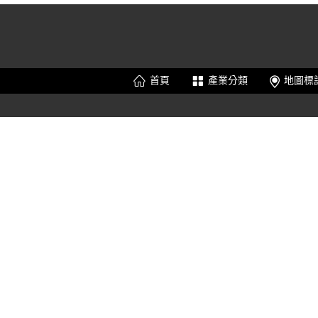
機車控制器,調整器,點
火線圈,繼電器,鑄造件
(加工),鍛造件 (加工)
首頁
產業分類
地圖標