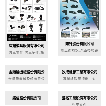
雍升股份有限公司
唐揚模具股份有限公司
機車後視鏡,汽車後視鏡
汽車零件,汽車配件,輪
軸墊寬器,中心圈,軸套
環
金順隆機械股份有限公
狄成橡膠工業有限公司
司
金順隆機械股份有限公
專業級矽膠押出、射
司創立於1986年，工廠
出、模壓等專業製造
至今已有34年加工經
驗，熟悉場內每一台機
器，用最精緻的加工技
鐵信股份有限公司
萱裕工業股份有限公司
術做出每一個產品的心
汽車零件