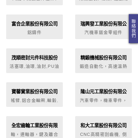
氣壓棒沖壓零件, 無段
品之工程, 塑膠扣具, 汽
變速離合器零件, 汽機
車家電, 電子工業之工
車零件, 其他五金沖壓
程塑膠扣具, 模具製造
聯絡我們
制品, 沙灘車零件, 閥
富合企業股份有限公司
瑞興發工業股份有限公
片, 沖壓製品, 汽機車車
司
鋁鑄件
汽機車鈑金零組件
燈零件, ATV 沙灘車零
件
茂順密封元件科技股份
精鍛機械股份有限公司
有限公司
活塞環,油環,油封,PU油
鍛造自動化，高速溫熱
封,迫緊,各種墊片組,橡
模鍛機，肘節式冷間模
膠防塵套,襯套
鍛機，氣壓式沖床，CR
系列鍛造軋延機，周邊
整廠設備
寶馨實業股份有限公司
隆山元工業股份有限公
司
搖臂,鋁合金輪圈,輪轂,
汽車零件，機車零件，
把手,差速器及組件,引
電腦零件，家電零件，
擎腳,油底殼
模具設計加工
全宏齒輪工業股份有限
和大工業股份有限公司
公司
軸，連軸器，鍵及離合
CNC高精密刮齒機, 倒