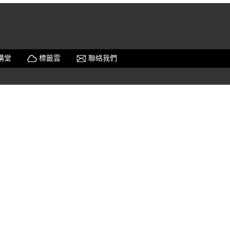
關、前燈開關、方向燈
開關、除霧開關、警示
開關、後視鏡開關、電
動窗開關、調光器、自
動門鎖及避震器控制開
關等。
業講堂
標籤雲
聯絡我們