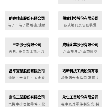
臟，加工生產領域涵蓋
軸套管、離合器蓋板、
剎車板、曲軸合銅座、
活塞（機械用或是引擎
胡連精密股份有限公司
儒億科技股份有限公司
用零件）、油封蓋、柱
塞、滾輪軸承、驅動滾
端子、端子壓著機,連續
各式燈具及信號裝置
輪、傳動軸（陸上交通
沖壓模具塑膠件,套管,
工具用除外）、模具
防水塞,保險糸,射出模
（機械零件）、鑽床鑽
具
錐之夾頭、彈簧（機械
三新股份有限公司
成綸企業股份有限公司
零件）、飛輪、齒輪
夾具, 綜合加工機用刀
汽車模具,汽車塑膠零
箱、齒輪、鑄模（機械
具系列（如刀柄，刀
件,汽車塑膠外裝零件,
零件）。
桿．．）, 刀具設定機,
汽車內裝零件,擋泥板、
銑刀夾具（銑床用）,
葉子板,汽車配件,保險
筒夾, 油壓與氣壓元件,
桿,置物架
昌平實業股份有限公司
巧新科技工業股份有限
油壓元件, 油壓泵, 油壓
公司
沖壓五金零件、五金零
鍛造鋁合金輪圈.高爾夫
制動器(缸), 油壓缸, 油
件沖壓加工、非金屬沖
球頭 .航太零件 .汽車底
壓閥, 油壓其他附屬配
壓加工零件、冷鍛件沖
盤件 .重電零件等
件, 油壓馬達, 油壓蓄壓
壓加工、車床加工五金
器, 電磁方向控制 閥,
零件、華司、墊片 、油
富惟工業股份有限公司
永仁工業股份有限公司
壓力控制閥, 流量控制
封、密合件
閥, 油壓閥，伺服式, 油
汽機車排器管零件、模
機車及其零件製造業,製