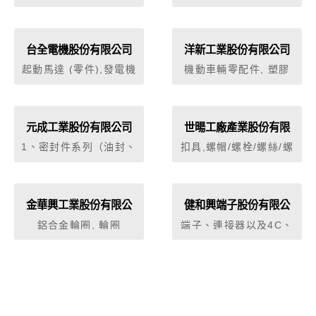
壓閥，其他, 熱交換
檢治具設計製造、專用
造輸出業,一般儀器製造
器，油壓系統用, 過濾
機設備
業,汽車及其零件製造業
器，油壓系統用, 氣壓
元 件, 氣壓閥, 氣壓其
台全電機股份有限公司
洋新工業股份有限公司
他附屬配件, 氣壓缸, 空
起動馬達 (零件),發電機
機動車輛零配件, 塑膠
氣壓縮用濾清器, 汽車
(零件),點火線圈,水箱風
或橡膠加工機械, 印刷
零件, 機車及其零組件,
扇,水箱風扇馬達,水幫
機
機車零件
浦,冷氣壓縮機,冷氣總
成,冷媒管,冷凝器,鼓風
元成工業股份有限公司
世暘工廠產業股份有限
機,蒸發器,儲液瓶,動力
公司
1、密封件系列（油封、
扣具,螺帽/螺栓/螺絲/螺
轉向幫浦,雨刷及雨刷連
油環、迫緊…等密封功
樁,螺帽/螺栓/螺絲/螺
桿,雨刷片,雨刷臂,雨刷
能產品）2、減震系統
樁,螺帽/螺栓/螺絲/螺
水箱,雨刷馬達,洗滌壺,
（防震墊片、防震件等
樁,鐵路車輛零件
馬達零件,馬達類,車窗
減震產品）
金華興工業股份有限公
健和興端子股份有限公
昇降機,鍛造件 (加工),
司
司
鑄造件 (加工),電動自行
鋁合金輪圈, 輪圈
端子、連接器以及4C、
車馬達,電動自行車控制
光通訊零組件、精密連
器,冷卻風扇,飛
接器之製造。
輪,C.D.I.總成,交流發電
機 (零件),防盜器,馬達
零件,馬達類,啟動馬達,
發電機,電子零件,電動