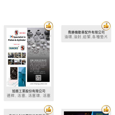
喬勝機動車配件有限公司
油環,油封,迫緊,各種墊片
組,襯套,汽缸床墊片組,汽
車橡塑膠零件
旭振工業股份有限公司
連桿, 活塞, 活塞環, 活塞
連梢, 避震器