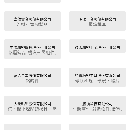
模 ,脫臘模,中板模,
CAD/CAM設計,CNC銑
床加工,各種鑄造模.3D列
印(PLA)..模流分析
富敬實業股份有限公司
明鴻工業股份有限公司
汽機車塑膠製品
壓鑄模具
CAE.3D投影量
中國精密壓鑄股份有限公司
鉝太精密工業股份有限公司
鋁壓鑄品:機汽車零組件,
縫衣機零組件,鋁地板,電
器製品,交通照明器材,建
築器材,電腦外殼.
富合企業股份有限公司
詮豐精密工具股份有限公司
鋁鑄件
螺紋栓規、環規、螺絲
攻、螺紋切削工具
大豪精密股份有限公司
將頂科技有限公司
汽、機車燈壓鑄模具，壓
車體零件,鍛造物件,活塞,
鑄模具設計製造,汽車零
汽車零件,起動馬達零配
配件'機車零配件'
件,鋁合金輪圈,輪圈