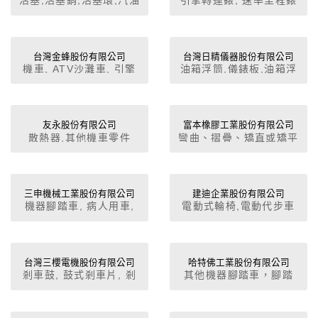
引擎,柴油引擎,柴油引擎
零件,堆高機零件,卡車零
件
台灣金蜂股份有限公司
台灣日精儀器股份有限公司
機車, ATV沙灘車, 引擎
油箱浮筒,儀錶板,油箱浮
零件
筒,儀錶
友永股份有限公司
富本橡膠工業股份有限公司
散熱器,其他機車零件
彎曲、摺疊、矯直或矯平
之機器
三申機械工業股份有限公司
建迪企業股份有限公司
機器腳踏車, 病人用車,
電動式輪椅,電動代步車
儀器或器具之零件及附件
台灣三櫻電機股份有限公司
哈特佛工業股份有限公司
剎車鼓, 鼓式剎車片, 剎
其他機器腳踏車，腳踏
車來令片, 碟式剎車片,
車，裝有往復式內燃活塞
剎車盤
引擎，其汽缸容量超過5o
立方公分，但不超過25o