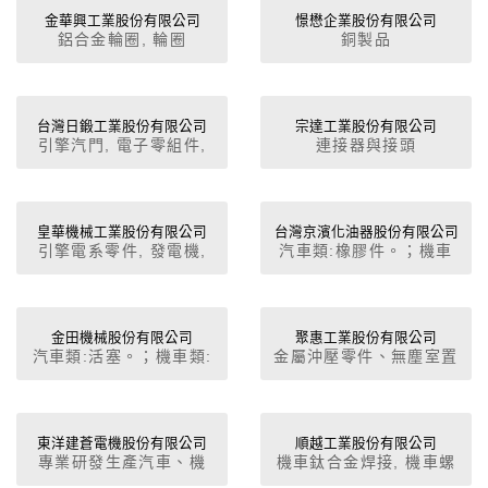
立方公分者, 其他機器腳
金華興工業股份有限公司
憬懋企業股份有限公司
鋁合金輪圈, 輪圈
銅製品
踏車之零件及附件
台灣日鍛工業股份有限公司
宗達工業股份有限公司
引擎汽門, 電子零組件,
連接器與接頭
引擎附屬品零件, 油箱蓋,
水箱風扇, 其他外裝配件,
前引擎蓋, 保險桿, 門, 其
他內裝配件, 鉸鍊, 橡膠
皇華機械工業股份有限公司
台灣京濱化油器股份有限公司
引擎電系零件, 發電機,
汽車類:橡膠件。；機車
零件, 剎車總泵，分泵,
分電盤, 白金座
類:橡膠件。；自行車類:
開關, 車鏡, 空調系統風
橡膠件。
扇
金田機械股份有限公司
聚惠工業股份有限公司
汽車類:活塞。；機車類:
金屬沖壓零件、無塵室置
活塞。
物櫃、電器金屬外殼。
東洋建蒼電機股份有限公司
順越工業股份有限公司
專業研發生產汽車、機
機車鈦合金焊接, 機車螺
車、沙灘車、電動車鑰匙
帽, 自行車零件, 機車零