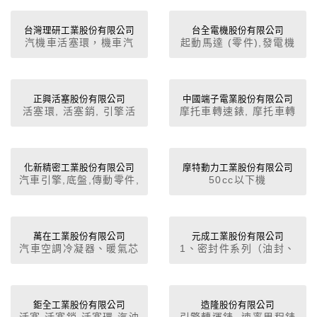
螺旋齒輪, 蝸輪及蝸桿,
速率里程錶, 燈泡, 閃光
內齒輪, 齒輪聯軸器, 精
器
密齒輪, 鏈輪, 皮帶齒輪,
台灣理研工業股份有限公司
台全電機股份有限公司
汽機車活塞環，機車汽
起動馬達 (零件),發電機
塑膠齒輪, 儀表齒輪, 栓
缸。
(零件),點火線圈,水箱風
槽軸, 齒輪傳動系統, 齒
扇,水箱風扇馬達,水幫浦,
輪變速箱, 齒輪4段(8段)
冷氣壓縮機,冷氣總成,冷
變速機, 精密主軸, 機車
媒管,冷凝器,鼓風機,蒸發
正興活塞股份有限公司
中國端子電業股份有限公司
零件
活塞環, 活塞銷, 引擎活
摩托車轉速錶, 摩托車轉
器,儲液瓶,動力轉向幫浦,
塞, 曲軸銷, 汽缸, 汽缸套
速錶, 摩托車轉速錶, 車
雨刷及雨刷連桿,雨刷片,
用轉速錶, 特殊用途車用
雨刷臂,雨刷水箱,雨刷馬
轉速錶,
達,洗滌壺,馬達零件,馬達
化新精密工業股份有限公司
摩特動力工業股份有限公司
類,車窗昇降機,鍛造件
汽車引擎,底盤,傳動零件,
50cc以下機
(加工),鑄造件 (加工),電
汽車水泵油泵
車,51~250cc機車,沙灘
動自行車馬達,電動自行
車 (全地形車),電動機車,
車控制器,冷卻風扇,飛
殘障專用車,引擎總成,
輪,C.D.I.總成,交流發電
模、夾、治、檢具
萬在工業股份有限公司
元成工業股份有限公司
機 (零件),防盜器,馬達零
汽車空調冷凝器、暖氣芯
1、密封件系列（油封、
件,馬達類,啟動馬達,發電
體,汽車水箱中冷氣、油
油環、迫緊…等密封功能
機,電子零件,電動機車控
冷卻器
產品）2、減震系統（防
制器,調整器,點火線圈,繼
震墊片、防震件等減震產
電器,鑄造件 (加工),鍛造
品）
鉅全工業股份有限公司
造隆股份有限公司
件 (加工)
活塞,活塞銷,活塞環,汽油
引擎轉運錶, 速率里程錶