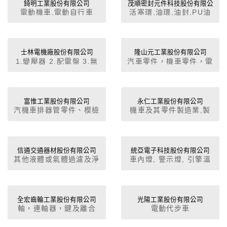
錡明工業股份有限公司
茂順密封元件科技股份有限公
電動機車,電動自行車
活塞環,油環,油封,PU油
司
封,迫緊,各種墊片組,橡膠
防塵套,襯套
士林電機廠股份有限公司
隆山元工業股份有限公司
1.變壓器 2.配電盤 3.無
汽車零件，機車零件，電
熔線斷路器 4.電磁開關
腦零件，家電零件，模具
5.電容器6.汽機車電裝品
設計加工
7.可程式控制器 8.變頻器
9.伺服系統10.產業設備
富惟工業股份有限公司
永仁工業股份有限公司
汽機車排器管零件、模檢
機車及其零件製造業,製
11.人機介面 12.小型斷
治具設計製造、專用機設
造輸出業,一般儀器製造
路器 13.空氣斷路器14.
備
業,汽車及其零件製造業
真空斷路器 15.壁上開關
信通交通器材股份有限公司
統亞電子科技股份有限公司
其他液體或氣體過濾及淨
車內燈, 警示燈, 引擎溫
化機具零件
度錶, 油壓錶, 安培錶, 電
壓錶, 車鏡, 儀錶板, 裝飾
燈, 其他外裝配件, 改裝
車零配件, 賽車零配件,
全宏齒輪工業股份有限公司
光陽工業股份有限公司
軸，連軸器，鍵及離合
電動代步車
尾燈, 油量錶, 方向燈, 車
器, 皮帶輪, 鏈條, 齒輪,
身電系零件, 引擎轉運錶,