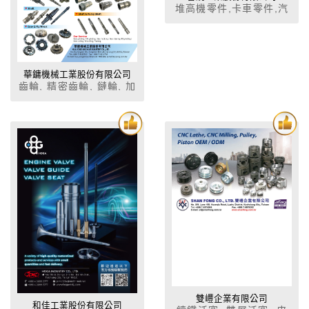
堆高機零件,卡車零件,汽
車零件,柴油引擎零件,軍
用車輛零配件,活塞,活塞
環,汽缸套
華鏞機械工業股份有限公司
齒輪, 精密齒輪, 鏈輪, 加
工服務業, 一般切削加工
（車，刨，銑，鑽，
鋸）, 精密切削加工
（磨、搪、拉．．等 加
工）, 焊接, 其他金屬加
工服務業, ＣＮＣ立橫銑
床代加工, 研磨加工, 噴
砂，研磨加工
雙㠦企業有限公司
和佳工業股份有限公司