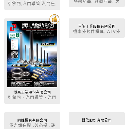
鑄鐵活塞, 雙層活塞, 皮
引擎閥,汽門導管,汽門座,
帶輪, 法蘭, 快速接頭
汽車特殊零組件,軍用車
輛及零配件,軍用車輛零
配件
三陽工業股份有限公司
機車外觀件模具, ATV外
觀件模具,汽機車引擎模
具, 汽車保險桿模具 塑膠
模具, 壓鑄模具, 鑄鍛造
模具
博昌工業股份有限公司
引擎閥、汽門導管、汽門
座、煞車總分泵、油封。
同峰模具有限公司
鐵信股份有限公司
重力鑄造模 ,砂心模 ,殼