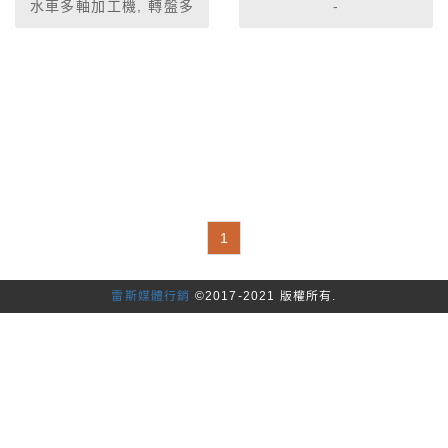
水車多軸加工機, 轉盤多
-
軸加工機, CNC二路閥類
加工機, 馬達組立線機械,
空壓氣缸生產設備, 活塞
加工機械設備, 輪圈加工
機械設備, 專用機械, 磨
牙機, 鉚合機, 切管機, 螺
母專用機, 棒材矯直機(整
直機), CNC加工中心機
1
雷斯媒體行銷
©2017-2021 版權所有.