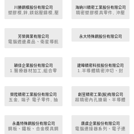
金模, 金屬/陶瓷 射出成
型模(MIM/CIM), 塑膠射
川勝鋼模股份有限公司
海納川精密工業股份有限公司
塑膠模,鋅,鎂鋁壓鑄模,壓
精密塑膠模具零件, 沖壓
出成型模/LED燈座射出
鑄加工,設計製造.
模具零件 導柱導套, 沖
成型模, 超硬合金材料部
頭, 滑塊, 機械零件, 工具
品製造, 夾具/治具/量具
機配件, 研磨機
製造
芳榮興業有限公司
永大特殊鋼股份有限公司
電腦週邊產品、衛星導航
器、汽車零件、玩具、音
響和電子產品、汽車冰
箱、風葉、FLASH
CARD卡連接器.
穎佳企業股份有限公司
建暐精密科技股份有限公司
1.醫療器材加工,組合零
1.半導體精密沖切、封
組件.2.不銹鋼材之精密
裝、成型模具及零組件、
零件.3.各種車銑複合加
光學模具、CD-R/DVD光
工精密零件.4.各種材料
碟片模具2.精密量測儀
組合零組件.5.模具零配
器：三次元座標量床、二
榮陞精密工業股份有限公司
創昱精密工業(股)有限公司
五金, 端子 電子零件, 抽
超精密內孔搪磨、半導體
件.
次元非接觸影像量測儀3.
拉引伸沖壓製品生產加
封裝模具精密內孔搪磨、
精密治具研磨機4.切削中
工, 精密模具設計製造，
光碟.機械五金零件、代
心機5.高精度立式磨床6.
航鈦零件加工，
工塑膠模具、沖壓模具代
線軌/配件
工
永鑫特殊鋼股份有限公司
唐虞企業股份有限公司
鋼板、鐵板、合金模具鋼
電腦連接器系列、電子連