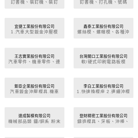
訂書機、裝釘機、裝釘
釘書機、打孔機、號碼
針、辦公室用品、沖壓製
機、削筆機、辦公椅等。
品、連續沖模。
名片盒、計數器、訂書
針、美工刀、圓規。
宜捷工業股份有限公司
鑫泰工業股份有限公司
1.汽車大型鈑金沖壓模
螺絲模、螺帽模、各種沖
具,2.機車鈑金沖壓模
壓模、沖模、沖具、合金
具,3.貨櫃鈑金沖壓模
鋼工具、製品材料為合金
具,4.其他五金沖床模
鋼或合金鋼嵌入碳化鎢。
具,5.CAD/CAM NC加工
王志實業股份有限公司
台灣關口工業股份有限公司
汽車零件、機車零件、連
軟/硬式印刷電路板模
桿、曲軸、齒輪、法蘭、
具,TAB/BGA/CSP模具,
鍛造專門。
金屬/非金屬補強板,精密
模具,夾具,治具製作
鉅臣企業股份有限公司
李白工業股份有限公司
汽車鈑金沖壓模具.機車
1.快速換模座 2.連續沖模
鈑金沖壓模具.其他沖床
模具 3.JG、JB精密加工
模具.熔接治具
達成製模有限公司
登財精密工業股份有限公司
機械部品類 鐵/銅系 粉末
鑄造模具、牙板、沖棒、
冶金模, 電子元件類磁性
成型銑刀、六角模
材料/精密陶瓷系 粉末冶