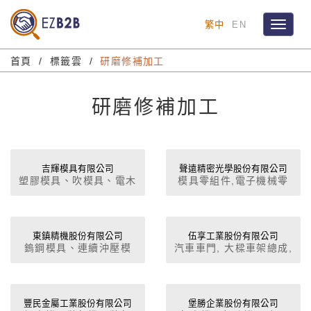
繁中
EN
Toggle
navigat
首頁
標籤雲
研磨修補加工
研磨修補加工
吉輝模具有限公司
聲遠精密光學股份有限公司
塑膠模具、吹模具、電木
模具零組件,電子機械零
模具、壓鑄模具(鋅、鋁
組件 3C, 航太零配件,生
模具)。
物科技零組件,光電光纖
零配件及模具
東鎮精機股份有限公司
伍享工業股份有限公司
鎢鋼模具、連續沖壓模
汽車車門, 大樑車架總成,
具、精密模座及冶工具設
防撞桿, 前軸（懸架裝置,
計製造, HAUSER
板金另組件及各種模具、
CNC(JG)冶具磨床加工
冶具設計製造等 MASH
SEAN溶接
豐民金屬工業股份有限公司
堡勝企業股份有限公司