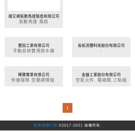
通又順氣動馬達製造有限公司
氣動馬達 風扇
豐田工業有限公司
長拓流體科技股份有限公司
手動自排雙用排水器
-
輝寶實業有限公司
金器工業股份有限公司
快速接頭.空壓調理組.
空氣元件, 電磁閥,三點組
合, 氣壓缸,接頭, PU管
1
雷斯媒體行銷
©2017-2021 版權所有.