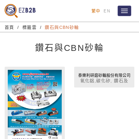
繁中
EN
Toggle
navigat
首頁
標籤雲
鑽石與CBN砂輪
鑽石與CBN砂輪
泰樂利研磨砂輪股份有限公司
氧化鋁,碳化矽, 鑽石及
CBN砂輪