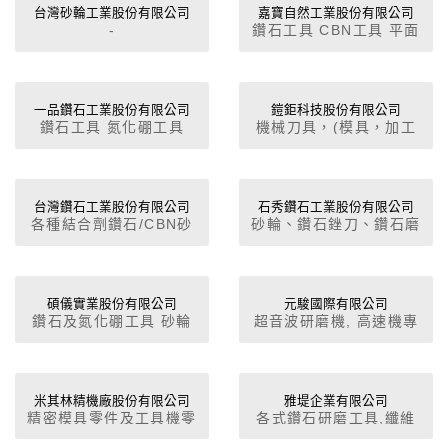
圓、精密鑽石切割刀、鑽
台灣砂輪工業股份有限公司
嘉寶自然工業股份有限公司
-
鑽石工具 CBN工具 平面
石滾輪、晶圓研磨砂輪、
砂輪 超薄成型砂輪 精密
蜂巢式砂輪、止滑型陶瓷
模具用平面砂輪
真空吸盤
一品鑽石工業股份有限公司
鎧鉅科技股份有限公司
鑽石工具 氮化硼工具
機械刀具，(模具，加工
CBN砂輪 聚晶鑽石 氮化
用刀具)，特殊刀具
硼車刀 研磨機 纖維油石
氣動刻模機
台灣鑽石工業股份有限公司
石秀鑽石工業股份有限公司
各種結合劑鑽石/CBN砂
砂輪、鑽石銼刀、鑽石磨
輪,半導體,太陽能及LED
(棒)(石)、鑽石與CBN工
業加工用鑽石工具, 觸控
具刀具、鑽石鑽頭、鑽石
面板加工用鑽石工具,汽
鋸片、鑽石車刀、鑽石與
車工業用鑽石工具,各種
CBN砂輪、鑽石修刀、鑽
碩儀實業股份有限公司
元駿國際有限公司
鑽石及氮化硼工具 砂輪
超音波研磨機, 高速機專
超精密加工用單晶刀
石電鑄製品、聚晶鑽石刀
磨棒 修刀 車刀 PCB鑽頭
用刀具, 製模工具, 捨棄
具,PCD鑽頭、銑刀、鉸
具
式端銑刀, 超微粒立銑刀,
刀等切削刀具,液晶玻璃
超級鈷鋼立銑刀, 各名牌
研磨鑽石砂輪,鎢鋼端銑
刀片 (日立 三菱 東芝 京
米其林精機廠股份有限公司
雅堤企業有限公司
刀、鑽頭開溝研磨砂輪,
精密模具零件及工具機零
各式鑽石研磨工具,纖維
瓷 瓦爾特)
光學投影研磨鑽石砂輪,
配件, 模具定位器, 射梢
油石, 電動氣動研磨工具
天然/聚晶/人造單晶鑽石