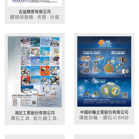
吉益精密有限公司
鑽頭研磨機. 虎鉗. 分度
盤. 分度頭. 角度盤.
中國砂輪企業股份有限公司
鴻記工業股份有限公司
傳統砂輪、鑽石/CBN砂
鑽石工具, 氮化硼工具,
輪、DLC類鑽碳鍍膜、陶
CBN砂輪,聚晶鑽石, 氮化
瓷真空吸盤、鑽石碟、金
硼車刀, 研磨機, 纖維油
屬精密加工刀具、再生晶
石, 氣動刻模機