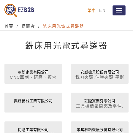
繁中
EN
Toggle
navigat
首頁
標籤雲
銑床用光電式尋邊器
銑床用光電式尋邊器
麗勳企業有限公司
安威機具股份有限公司
CNC車削、研磨、複合
銑刀夾頭,油壓夾頭,平衡
機, CNC雙刀塔車床, 高
刀具,彈性筒夾 (BT, DIN,
速迴轉頂針 重型頂針 尋
HSK, ANSI),高轉速 強力
邊器系列
型
興源機械工業有限公司
証隆實業有限公司
-
工具機精密筒夾及零件,
滑塊,迴轉頂針
仂剛工業有限公司
米其林精機廠股份有限公司