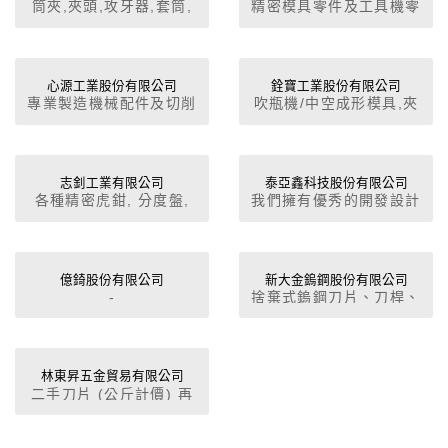
筒夾,夾頭,攻牙器,套筒,
精密模具零件及工具機零
刀柄,心軸,搪頭搪孔,搪
配件, 模具定位器, 射梢
刀,設定器,尋邊器,刀架,
斜座, 可調式線切割萬力,
刀座,接頭
萬向精密虎鉗, 精密墊片,
模具彈簧, 專業製造批發
心源工業股份有限公司
銓寶工業股份有限公司
專業製造機械配件及切削
吹瓶機/中空成形模具,夾
刀具,刀具柄,CNC刀具柄,
頭,工具機專用刀具、夾
套爪卡盤製造商
治具零配件
志釗工業有限公司
泰亞鑫科技股份有限公司
各種精密虎鉗, 分度盤,
我們擁有優秀的開發設計
磨床配件, 刀桿, 車床配
團隊，除了型錄上的刀
件, 研磨機, 倒角機
具，我們亦能針對顧客的
特殊需求提供設計，進行
客制化的合作。在市場方
億錡股份有限公司
新大金鎢鋼股份有限公司
-
捨棄式鎢鋼刀片、刀桿、
面，我們也在尋找理想的
刀盤、全鎢鋼銑刀、球
合作夥伴，如刀具代理商
刀、圓鼻刀、鎢鋼焊刃式
或是OEM顧客，若是您
銑刀、HSS銑刀、快削刀
對我們的產品感興趣請和
片、T型刀片、牙攻、鑽
林東昇五金貿易有限公司
我們聯繫，我們非常期待
二手刀片 (公斤計價) 再
頭、快速鑽頭、CNC銑
您的詢問！ 1. 精密鎢鋼
生研磨,鎢鋼銑刀, 捨棄式
床、車床、搪床配件、鎢
銑刀之研發、生產、銷售
刀桿, 刀盤, 汽車模具刀
鋼廢料回收
2. OEM、自有品牌經營