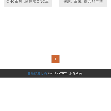
CNC車床 ,斜床式CNC車
銑床, 車床, 綜合加工機
床, CNC車銑複合機 , 高
速高精密雙主軸雙刀塔車
削中心機, CNC自動車床,
雙主軸CNC車床, 綜合加
工機, 立式綜合加工機,
臥式綜合加工機, 龍門型
立式綜合加工機, 高速龍
門加工機 , 橫樑移動式龍
門加工中心機 , 五面加工
機 , 五面加工機 ,門型 立
臥五面加工中心機 , 石墨
1
高速切削中心機
雷斯媒體行銷
©2017-2021 版權所有.