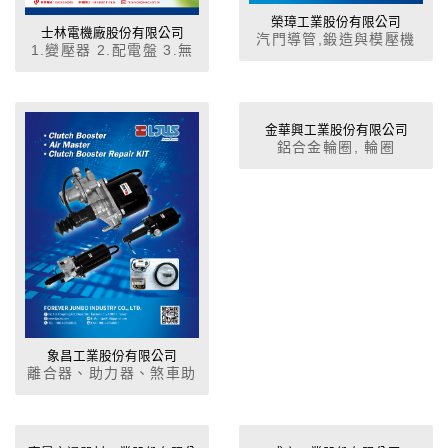
榮璋工業股份有限公司
士林電機廠股份有限公司
汽門導管,鍛造與模壓機
1.變壓器 2.配電盤 3.無
零件,連軸器,起動馬達齒
熔線斷路器 4.電磁開關
輪,離合器,凸輪軸,輪轂
5.電容器6.汽機車電裝品
7.可程式控制器 8.變頻器
9.伺服系統10.產業設備
金華興工業股份有限公司
鋁合金輪圈, 輪圈
11.人機介面 12.小型斷
路器 13.空氣斷路器14.
真空斷路器 15.壁上開關
象昌工業股份有限公司
離合器、助力器、煞車助
力器各種零組件、汽車零
組件