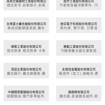
南晃交通器材工業股份有限公
成宇工業股份有限公司
碟式來令,剎車蹄片,剎車
汽車用各種沖壓零件, 汽
司
來令,手剎車,離合器片,離
車零件, 機車及其零組件,
合器來令,變速箱,煞車片
電動機車, 離合器、機車
用, 機車用各種沖壓零件,
機車零件
台灣富士離合器股份有限公司
統亞電子科技股份有限公司
無段自動變速系統,離合
車內燈, 警示燈, 引擎溫
器,離合器來令片,鏈條調
度錶, 油壓錶, 安培錶, 電
整器
壓錶, 車鏡, 儀錶板, 裝飾
燈, 其他外裝配件, 改裝
車零配件, 賽車零配件,
順敬工業股份有限公司
雅勤工業股份有限公司
鼓式煞車 蝶式煞車 卡車
汽機車離合器生產製造
尾燈, 油量錶, 方向燈, 車
來令
身電系零件, 引擎轉運錶,
速率里程錶, 燈泡, 閃光
器
茂詮企業股份有限公司
永晉冠金屬股份有限公司
離合器片,離合器壓板,離
鍛造件 (加工),曲軸肖,連
合器外殼,離合器總成,無
桿,搖臂,傳動軸,齒輪軸,
段自動變速系統,離合器,
離合器,前叉,模、夾、
離合器來令片,離合器座,
治、檢具,鍛造件 (加工)
離合器桿
中國精密壓鑄股份有限公司
連總興有限公司
鋁壓鑄品:機汽車零組件,
離合器,差速器及組件,起
縫衣機零組件,鋁地板,電
動馬達齒輪,齒輪箱、軸