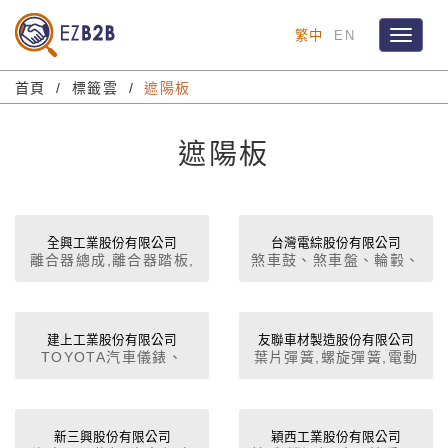
繁中
EN
Toggle
navigat
首頁
標籤雲
遮陽板
遮陽板
全興工業股份有限公司
台灣電綜股份有限公司
離合器總成,離合器踏板,
煞車鼓、煞車盤、輪轂、
(電動)座椅,兒童安全座
轉向結、後輪軸、軸柄、
椅,座椅椅套,中央置物箱,
支架、皮帶輪。
車門扶手,車門把手 (門
內),車頂內襯,門飾板,音
建上工業股份有限公司
友聯車材製造股份有限公司
TOYOTA汽車儀錶、
葉片彈簧,螺旋彈簧,電動
響喇叭蓋,頂篷,煙灰缸,
YAMAHA機車座墊、空氣
椅,汽車遮陽板
隔/吸音墊,飾板/飾條/蓋
濾清器、汽車座墊,開發
板,遮陽板,頭枕,座椅調角
生產製造
器,座椅滑槽,零組件研發
新三興股份有限公司
穎西工業股份有限公司
設計,彈簧,模、夾、治、