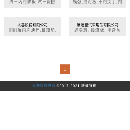
汽車內門飾板 汽車保險
輪弧,擋泥板,車門扶手,門
檢具,座墊
桿 汽車儀表板本體 汽車
飾板,後置物板,遮陽板
排檔箱
大器股份有限公司
展達豐汽車用品有限公司
雨刷及雨刷連桿,腳踏墊,
遮陽簾, 擾流板, 車身防
遮陽板,汽車清潔保養用
撞條, 方向盤套, 飲料架,
品
多用途置物盒, 胎壓計,
汽車拐杖鎖, 車鏡, 第三
剎車燈, 反光片
1
雷斯媒體行銷
©2017-2021 版權所有.