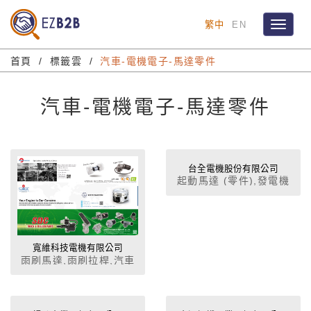
繁中
EN
Toggle
navigat
首頁
標籤雲
汽車-電機電子-馬達零件
汽車-電機電子-馬達零件
台全電機股份有限公司
起動馬達 (零件),發電機
(零件),點火線圈,水箱風
扇,水箱風扇馬達,水幫浦,
冷氣壓縮機,冷氣總成,冷
媒管,冷凝器,鼓風機,蒸發
寬維科技電機有限公司
器,儲液瓶,動力轉向幫浦,
雨刷馬達,雨刷拉桿,汽車
雨刷及雨刷連桿,雨刷片,
用暖風機,車用冷熱風扇,
雨刷臂,雨刷水箱,雨刷馬
直流馬達,風扇馬達,冷卻
達,洗滌壺,馬達零件,馬達
風扇,電控風扇
類,車窗昇降機,鍛造件