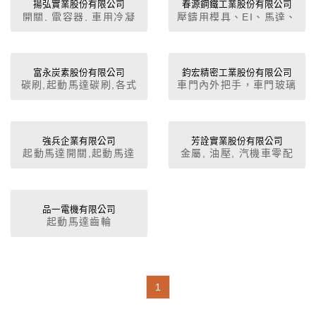
揚弘實業股份有限公司
春源鋼鐵工業股份有限公司
(加工),鑄造件 (加工),電
開關, 電容器, 車用冷凝
壓鑄用模具、EI、馬達、
動自行車馬達,電動自行
器, 冷卻系統零件, 繼電
吊扇模具
車控制器,冷卻風扇,飛
器, 空調系統風扇, 電壓
輪,C.D.I.總成,交流發電
調整器, 水箱風扇, 各式
機 (零件),防盜器,馬達零
馬達, 汽車空調系統乾燥
富永炭素股份有限公司
鈞宏精密工業股份有限公司
件,馬達類,啟動馬達,發電
碳刷,起動馬達碳刷,各式
車門內外把手，車門玻璃
器, 雨刷
機,電子零件,電動機車控
馬達碳刷,發電機碳刷,電
昇降機，昇降機馬達，雨
制器,調整器,點火線圈,繼
動輔助轉向馬達,電動椅
刷桿，汽車零件，塑膠射
電器,鑄造件 (加工),鍛造
用馬達,電動天窗用馬達
出，鋅鋁合金射出，沖壓
件 (加工)
碳刷,碳刷架總成
件，模具開發
強兵企業有限公司
芳詮實業股份有限公司
起動馬達開關,起動馬達
金屬, 油壓, 汽機車零配
開關,起動馬達零配件,拖
件, 點焊, 熔接組合加工,
車零組件,卡車零件,堆高
半導體封測承載用具
機零件,汽車零件,軍用車
Frame, Boat, 避震器
輛零配件
品一電機有限公司
起動馬達齒輪
1