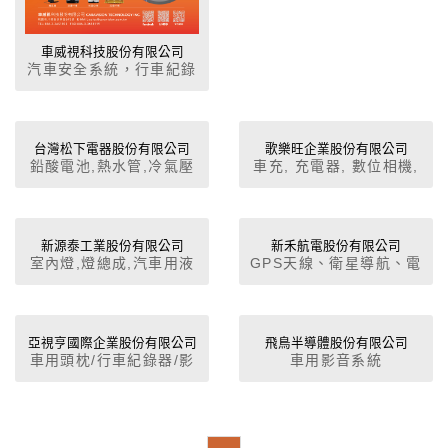
車威視科技股份有限公司
汽車安全系統，行車紀錄
器。
台灣松下電器股份有限公司
歌樂旺企業股份有限公司
鉛酸電池,熱水管,冷氣壓
車充, 充電器, 數位相機,
縮機,冷氣總成,冷凝器,暖
數位攝影機, 電源供應器
氣總成,蒸發器,汽車用液
晶顯示器,汽車音響,汽車
導航系統,喇叭
新源泰工業股份有限公司
新禾航電股份有限公司
室內燈,燈總成,汽車用液
GPS天線、衛星導航、電
晶顯示器,汽車用電子鐘,
子羅盤、衛星時鐘、衛星
雨刷及雨刷連桿,倒車顯
接收器
示器,車窗昇降機,車用吸
塵器
亞視亨國際企業股份有限公司
飛鳥半導體股份有限公司
車用頭枕/行車紀錄器/影
車用影音系統
音主機/數位電視/車用電
腦/3G監控系統