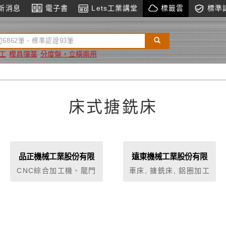
新消息
電子書
Lets工業講堂
標籤雲
標準
工
模具彈簧
分度盤，立橫兩用
床式搪銑床
品正機械工業股份有限
遠東機械工業股份有限
公司
公司
CNC綜合加工機、龍門
車床, 搪銑床, 鋁圈加工
高速切削機、鑽床、銑
機
床