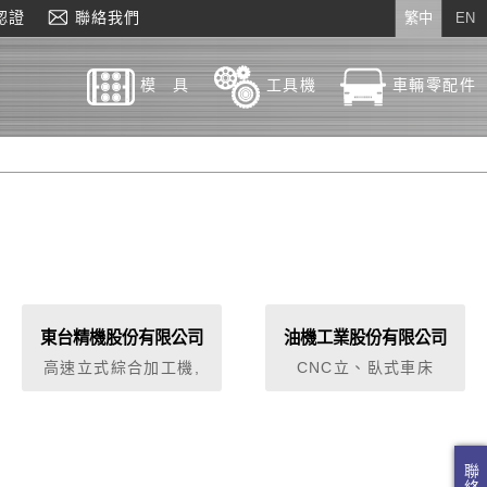
認證
聯絡我們
繁中
EN
模 具
工具機
車輛零配件
東台精機股份有限公司
油機工業股份有限公司
高速立式綜合加工機,
CNC立、臥式車床
立式高速銑削中心機 ,
CNC立、臥式加工中心
龍門式銑削中心機 ,
機 CNC龍門、五面加工
CNC精密車床
中心機 CNC臥式搪銑
床、落地式搪銑床