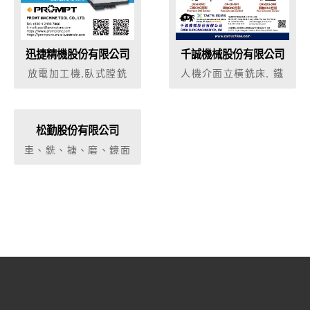
迅捷精機股份有限公司
千誠機械股份有限公司
放電加工機,臥式膛銑
人機介面立橫銑床, 鐵
床,銑床, 車床, 綜合加
牛強力搪銑床系列
工機.
松勤股份有限公司
車、銑、搪、磨、鏡面
(Lapping、Polishing)
加工機、CNC車銑5軸8
軸複合機、奈米級導光
板Vcut研削設備、拋光
設備、光學級研削設
備、超精密超複合加工
機設備、太陽能矽晶
棒、半導體用矽晶棒、
切晶研磨切片加工機、
LED GaAs.Sapphire
磊晶薄化研磨機