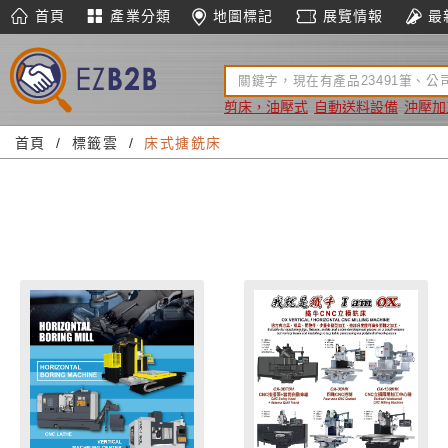
首頁
產業分類
地圖標記
展覽情報
最
剪床，油壓式
自動送料設備
沖壓加
首頁
標籤雲
床式搪銑床