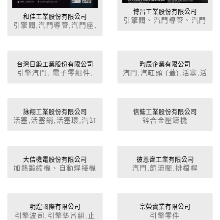
博昌工業股份有限公司
和佳工業股份有限公司
引擎閥、汽門導管、汽門
引擎閥,汽門導管,汽門座,
座、煞車總分泵、油封。
汽車特殊零組件,軍用車
輛及零配件,軍用車輛零
配件
台灣日鍛工業股份有限公司
昀辰企業有限公司
引擎汽門, 電子零組件,
汽門,汽缸頭 (蓋),活塞,活
引擎附屬品零件, 油箱蓋,
塞肖,時規鍊條/皮帶,油
水箱風扇, 其他外裝配件,
箱,燃油濾清器,機油濾清
前引擎蓋, 保險桿, 門, 其
器,引擎蓋,車身,車門,其
他內裝配件, 鉸鍊, 橡膠
它鈑金件,保險桿 (金屬
詠翔工業股份有限公司
信鋐工業股份有限公司
活塞,活塞銷,活塞環,汽缸
鋅合金壓鑄機
零件, 剎車總泵，分泵,
件),葉子板,橫樑,離合器
套
開關, 車鏡, 空調系統風
分泵,離合器總泵,剎車分
扇
泵,剎車總泵
大佶機電股份有限公司
彼恩齊工業有限公司
加熱鍛縮機、自動焊接機
汽門,節流閥,排檔桿
及熔焊接機
明煌國際有限公司
宗榮實業有限公司
引擎波司,引擎墊片組,止
引擎零件