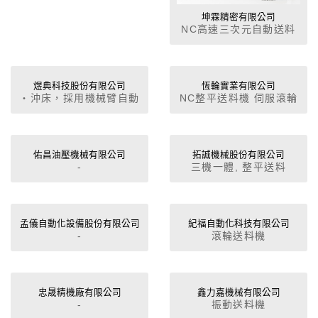
坤霖精密有限公司
NC高速三次元自動送料
機
煜典科技股份有限公司
恆輪實業有限公司
‧沖床，採用機械臂自動
NC整平送料機 伺服滾輪
送料‧沖床設備生產線，
送料機 矯正機 鋼板分條
採用機械臂自動送料‧沖
機 裁剪機
床用自動送料設備‧自動
化設備‧自動送料設備‧
佑昌油壓機械有限公司
拓誠機械股份有限公司
-
三機一體, 整平送料
定尺材自動送料機‧電腦
機,NC送料機 整平機, 送
及其週邊設備, 工業用‧
料機, nc滾輪, 整平送料
自動化機械, 油壓式, 電
機, 材料矯正收料機, 材
子式‧自動化機械, 氣壓
料整平機
孟儀自動化設備股份有限公司
紀福自動化科技有限公司
式‧自動送料設備, 氣壓
-
滾輪送料機
式‧自動送料設備, 滾輪
式‧送料設備, 數值控制
輪式‧自動化輸送設備‧
自動化機械之週邊設備
忠晟精機廠有限公司
鑫力嘉機械有限公司
-
振動送料機