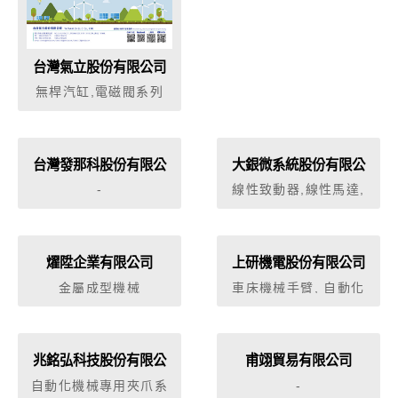
台灣氣立股份有限公司
無桿汽缸,電磁閥系列
台灣發那科股份有限公
大銀微系統股份有限公
司
司
-
線性致動器,線性馬達,
精密定位平台,精密傳動
元件,機械零組件,自動
化設備,工業用機械手
臂,伺服馬達驅動器,量
燿陞企業有限公司
上研機電股份有限公司
測設備及其另件,X-Y定
金屬成型機械
車床機械手臂, 自動化
位平台
生產線規劃
兆銘弘科技股份有限公
甫翊貿易有限公司
司
自動化機械專用夾爪系
-