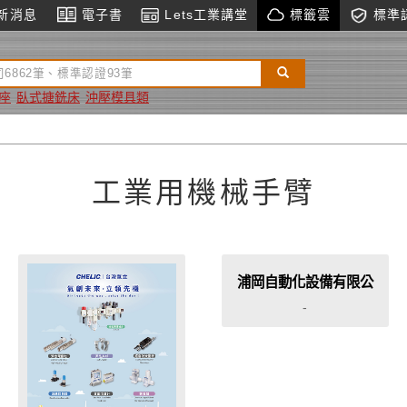
新消息
電子書
Lets工業講堂
標籤雲
標準
座
臥式搪銑床
沖壓模具類
工業用機械手臂
浦岡自動化設備有限公
司
-