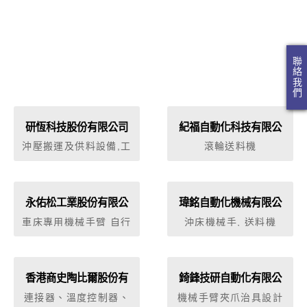
聯絡我們
研恆科技股份有限公司
紀福自動化科技有限公
司
沖壓搬運及供料設備,工
滾輪送料機
業用機器人
永佑松工業股份有限公
瑋銘自動化機械有限公
司
司
車床專用機械手臂 自行
沖床機械手, 送料機
車零組件組裝設備 伺服
壓床
香港商史陶比爾股份有
錡鋒技研自動化有限公
限公司台灣分公司
司
連接器、溫度控制器、
機械手臂夾爪治具設計