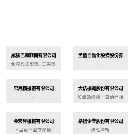
威猛巴頓菲爾有限公司
孟儀自動化設備股份有
限公司
全電式注塑機, 工業機
-
器人及自動化系統,模溫
機,除濕乾燥機,粉碎機,
物料處理系統,水排,計
量機,模內貼標系統,射
忠晟精機廠有限公司
大佶機電股份有限公司
出成型機
-
加熱鍛縮機、自動焊接
機及熔焊接機
金宏昇機械有限公司
格揚企業股份有限公司
‧H型或門型液壓機‧
線性滑軌