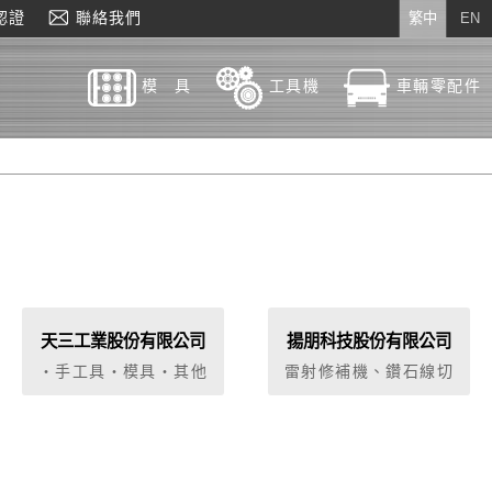
認證
聯絡我們
繁中
EN
模 具
工具機
車輛零配件
天三工業股份有限公司
揚朋科技股份有限公司
‧手工具‧模具‧其他
雷射修補機、鑽石線切
模具‧工業用機器人及
割機
周邊設備‧工業用機械
手臂‧自動化輸送設備