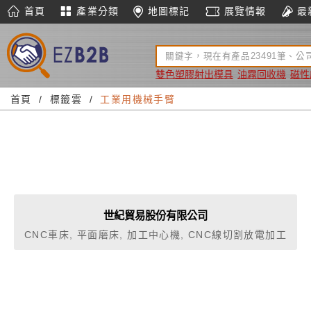
首頁
產業分類
地圖標記
展覽情報
最
雙色塑膠射出模具
油霧回收機
磁性
首頁
標籤雲
工業用機械手臂
世紀貿易股份有限公司
CNC車床, 平面磨床, 加工中心機, CNC線切割放電加工
機, 全電動式射出成形機, 超精密高速模具加工機