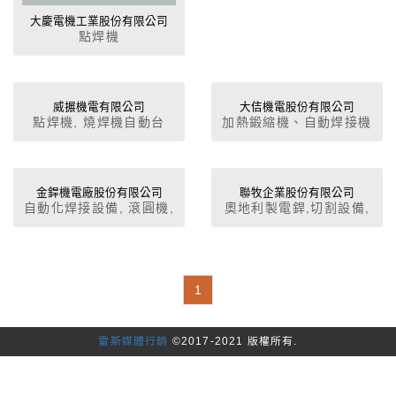
大慶電機工業股份有限公司
點焊機
威搌機電有限公司
大佶機電股份有限公司
點焊機, 燒焊機自動台
加熱鍛縮機、自動焊接機
及熔焊接機
金銲機電廠股份有限公司
聯牧企業股份有限公司
自動化焊接設備, 滾圓機,
奧地利製電銲,切割設備,
自動空壓閃焊機,立式迴
各種自動銲接台設計與承
轉台,空壓點焊機,龍門雙
製
層式點焊機,點焊網機
1
雷斯媒體行銷
©2017-2021 版權所有.