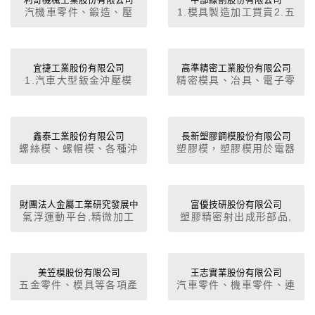
利奇機械工業股份有限公司
中部線割股份有限公司
汽機車零件、鍛造、壓
1.模具製造加工買賣2.五
鑄、射出件。
金零件製造加工買賣3.有
關五金零件及模具進出口
貿易業務4.主要項目：線
切割模具加工、雷射切割
宜捷工業股份有限公司
高準精密工業股份有限公司
1.汽車大型鈑金沖壓模
精密模具、冶具、電子零
加工及機械鈑金件製作、
具,2.機車鈑金沖壓模
件、設計、製造、服務。
CNC車床加工，及零組件
具,3.貨櫃鈑金沖壓模
塑膠成型加工、沖壓加
製作。
具,4.其他五金沖床模
工、塑膠材料買賣。
具,5.CAD/CAM NC加工
鑫泰工業股份有限公司
長新塑膠鋼模股份有限公司
螺絲模、螺帽模、各種沖
塑膠模，塑膠模用於電器
壓模、沖模、沖具、合金
電機類、電腦類、交通器
鋼工具、製品材料為合金
材、家電、醫療器材、玩
鋼或合金鋼嵌入碳化鎢。
具類等。塑膠射出成型加
工。
財團法人金屬工業研究發展中
富優技研股份有限公司
氣浮運動平台,精微加工
塑膠精密射出成形部品,
心
設備, 台灣模具界公用
部組件及精密模具（照相
R&D中心 ,沖壓模具,連續
機、電子、鐘錶OA、掃
沖壓模具,壓鑄模具,鑄鍛
描器、光碟機、連接器、
造模具,快速模
音響、精密齒輪等部品）
美笠模股份有限公司
王志實業股份有限公司
五金零件、模具等各項產
汽車零件、機車零件、連
具,CAD,CAE,模具技術研
品製造加工貿易。
桿、曲軸、齒輪、法蘭、
發
鍛造專門。