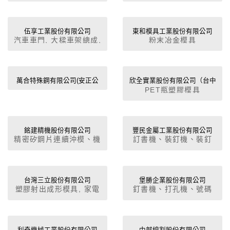
精密彈片沖製, 電腦五金
精密機械加工4.連續電鍍
零件沖製
5.塑膠嵌入射出成形
伍享工業股份有限公司
東和模具工業股份有限公司
汽車車門, 大樑車架總成,
粉末冶金模具
防撞桿, 前軸（懸架裝置,
板金另組件及各種模具、
冶具設計製造等 MASH
SEAN溶接
萬合特殊鋼有限公司(安正公
欣全實業股份有限公司（台中
PET瓶塑膠模具
司)
廠）
銘建精機股份有限公司
豐民金屬工業股份有限公司
精密矽鋼片連續沖模、機
訂書機、裝釘機、裝釘
械五金零件、金屬小五金
針、辦公室用品、沖壓製
零件。
品、連續沖模。
台灣三立股份有限公司
堡勝企業股份有限公司
塑膠射出成形模具, 家電
釘書機、打孔機、號碼
模具, 電動工具模具, 泵
機、削筆機、辦公椅等。
浦模具, 汽機車零件模具
名片盒、計數器、訂書
針、美工刀、圓規。