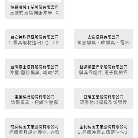
協易機械工業股份有限公司
直壁式直驅伺服沖床, C
型機械沖床, 直壁式曲軸
機械沖床, 重負荷連桿式
沖床, 順送精密連桿式沖
床, 順送板鍛肘節式沖床,
台安特殊鋼鐵股份有限公司
吉輝模具有限公司
1.模具鋼材進出口加工2.
塑膠模具、吹模具、電木
精密高速沖床, 自動化設
機械結構鋼板,鐵板裁
模具、壓鑄模具(鋅、鋁
備─自動送料機械手
切、剪、電腦切割3.大型
模具)。
1.6米及立式6米切削鋸床
及龍門鐵床鑽孔設備加工
台灣富士模具股份有限公司
聲遠精密光學股份有限公司
沖壓/壓粉模具, 輥輪/製
模具零組件,電子機械零
罐模具, 抽拉模具
組件 3C, 航太零配件,生
物科技零組件,光電光纖
零配件及模具
東鎮精機股份有限公司
日琨工業股份有限公司
鎢鋼模具、連續沖壓模
塑膠射出模具及塑膠製
具、精密模座及冶工具設
品：電腦鍵盤、各類筆
計製造, HAUSER
組、各型文具組、各型文
CNC(JG)冶具磨床加工
具組合、滑鼠配件、家庭
用品。
喬奕精密工業股份有限公司
金利精密工業股份有限公司
連續模具設計製造, 各種
1.連續沖模2.精密沖件3.