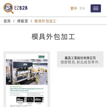
繁中
EN
Toggle
navigat
首頁
標籤雲
模具外包加工
模具外包加工
義高工業股份有限公司
塑膠模具,射出成型零件,
組立,鋁鎂鋅合金壓鑄,沖
鍛造,冷熱沖鍛,鋁擠型,精
密脫臘,粉末冶金,車床,精
密加工及一般工業用
OEM零組件製造,辦公用
(OA)零組件製造。