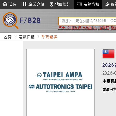
首頁
產業分類
地圖標記
展覽情報
最
汽車-冷卻系統-水箱風扇
油壓缸
細
首頁
展覽情報
花絮報導
202
2026-
中華民
南港展覽