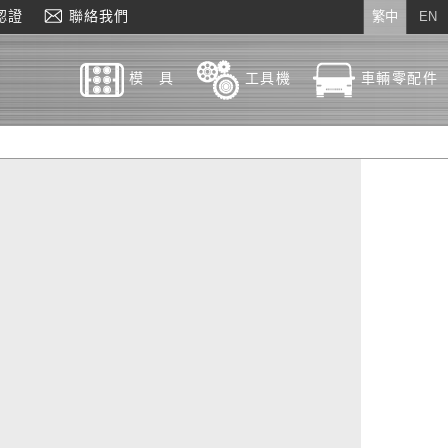
認證
聯絡我們
繁中
EN
模 具
工具機
車輛零配件