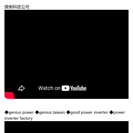
傑俐科技公司
◆genius power ◆genius taiwan ◆good power inverter ◆power
inverter factory