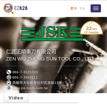
繁中
EN
Toggle
navigat
22
YRS
仁武正順車刀有限公司
ZEN WU ZHENG SUN TOOL CO., LTD
886-7-3525743
886-7-3544111
高雄市大社區保社村民族路13號
www.jsk-tools.com.tw
Video