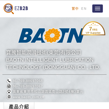
繁中
EN
Toggle
navigat
7
YRS
寶騰智能潤滑技術(東莞)有限公司
BAOTN INTELLIGENT LUBRICATION
TECHNOLOGY (DONGGUAN) CO., LTD.
86-769-88697068
86-769-88697067
廣東省東莞市松山湖園區南山路3號4棟3單元
www.baotn.com.cn
產品介紹