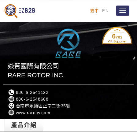
繁中
EN
Toggle
navigat
6
YRS
焱贊國際有限公司
RARE ROTOR INC.
886-6-2541122
886-6-2548668
台南市永康區正南二街35號
www.raretw.com
產品介紹