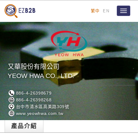
繁中
EN
Toggle
navigat
又華股份有限公司
YEOW HWA CO., LTD.
886-4-26398679
886-4-26398268
台中市清水區高美路309號
www.yeowhwa.com.tw
產品介紹