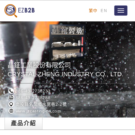
繁中
EN
Toggle
navigat
晶鉦工業股份有限公司
CRYSTAL ZHENG INDUSTRY CO., LTD.
886-49-2738233
886-49-2738288
南投縣名間鄉水尾巷2-2號
www.jzcasting-tw.com
產品介紹