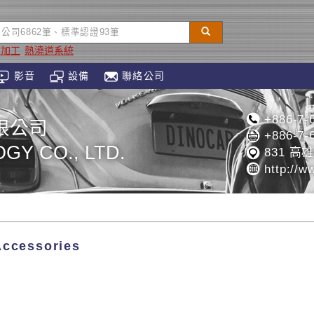
壓加工
熱澆道系統
影音
設備
聯絡公司
+886-7-
限公司
+886-7-
GY CO., LTD.
831 高
http://ww
cessories