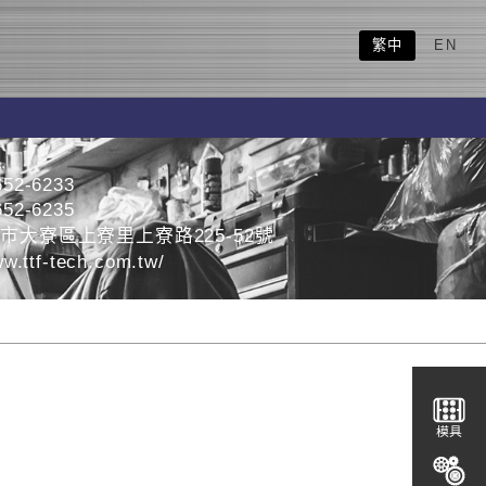
繁中
EN
652-6233
652-6235
雄市大寮區上寮里上寮路225-52號
w.ttf-tech.com.tw/
模具