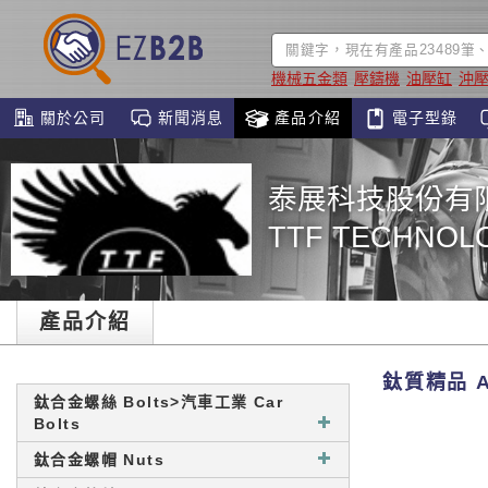
機械五金類
壓鑄機
油壓缸
沖
關於公司
新聞消息
產品介紹
電子型錄
泰展科技股份有
TTF TECHNOLO
產品介紹
鈦質精品 Ac
鈦合金螺絲 Bolts>汽車工業 Car
Bolts
鈦合金螺帽 Nuts