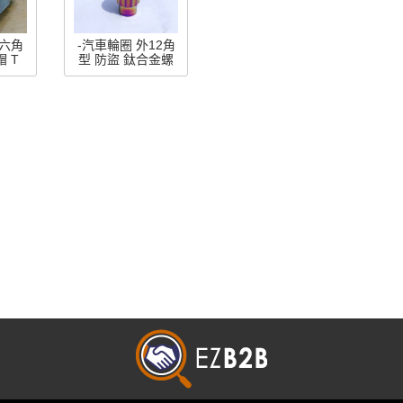
外六角
-汽車輪圈 外12角
 T
型 防盜 鈦合金螺
帽 (no. M12L40N-
5N-
ST150A)
)