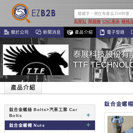
氣壓缸
壓鑄機
CNC車床
機械
關於公司
新聞消息
產品介紹
電子型錄
泰展科技股份有
TTF TECHNOLO
產品介紹
鈦合金螺帽 
鈦合金螺絲 Bolts>汽車工業 Car
Bolts
鈦合金螺帽 Nuts