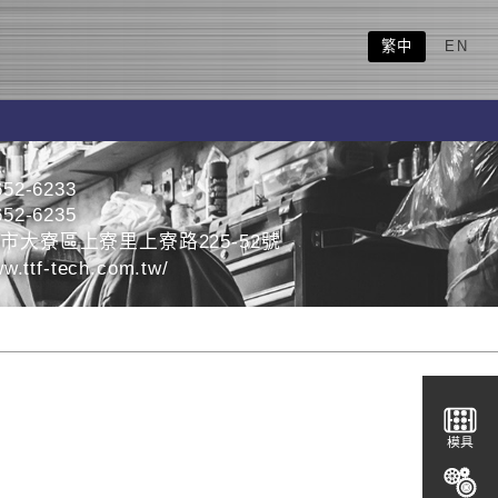
繁中
EN
652-6233
652-6235
雄市大寮區上寮里上寮路225-52號
w.ttf-tech.com.tw/
模具