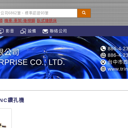
類
機車-車架-後視鏡
臥式搪銑床
影音
設備
聯絡公司
886-4-2
限公司
886-4-2
PRISE CO., LTD.
台中市西
www.trin
NC鑽孔機