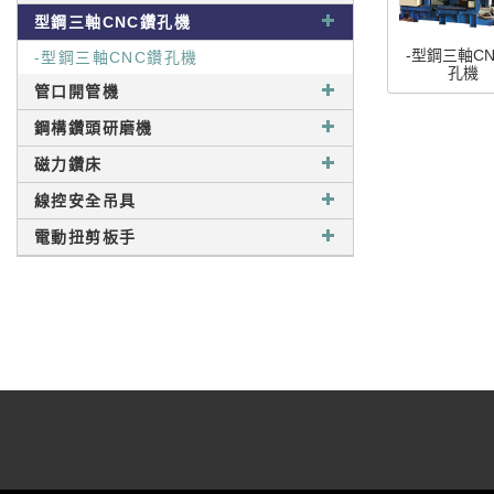
型鋼三軸CNC鑽孔機
-型鋼三軸C
-型鋼三軸CNC鑽孔機
孔機
管口開管機
鋼構鑽頭研磨機
磁力鑽床
線控安全吊具
電動扭剪板手