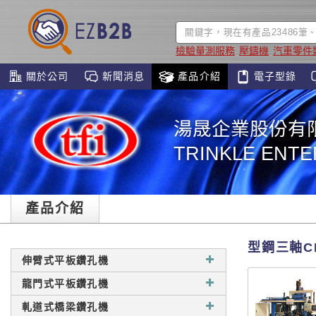
檢驗量測服務
壓鑄機
汽車零件
關於公司
新聞消息
產品介紹
電子型錄
湯晟企業股份有
TRINKLE ENTER
產品介紹
型鋼三軸C
伸臂式平板鑽孔機
龍門式平板鑽孔機
軋道式橋梁鑽孔機