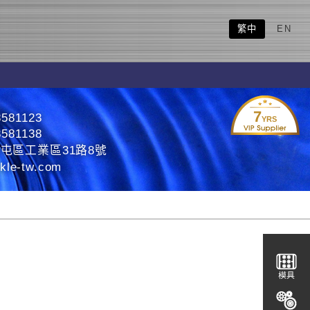
繁中
EN
7
3581123
YRS
3581138
屯區工業區31路8號
kle-tw.com
模具