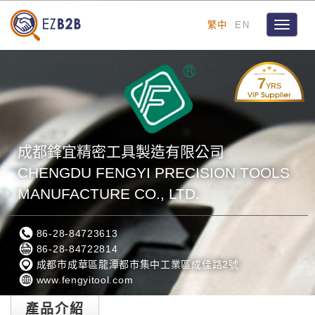
繁中
EN
Toggle
navigat
7
YRS
成都鋒宜精密工具製造有限公司
CHENGDU FENGYI PRECISION TOOLS
MANUFACTURE CO., LTD.
86-28-84723613
86-28-84722814
成都市成華區龍潭都市集中工業區成佳路2號
www.fengyitool.com
產品介紹