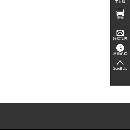
工具機
車輛
聯絡我們
瀏覽紀錄
Scroll Up