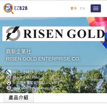
繁中
EN
Toggle
navigat
鼎新企業社
RISEN GOLD ENTERPRISE CO.
886-4-24824301
886-4-24824867
台中市大里區新芳路107-1號
www.rd-automation.com.tw
產品介紹