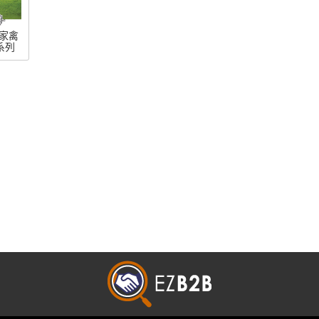
-家禽
系列