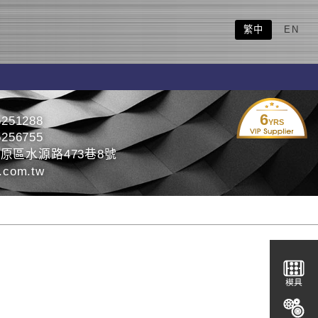
繁中
EN
6
5251288
YRS
5256755
原區水源路473巷8號
.com.tw
模具