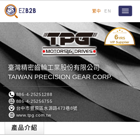
繁中
EN
Toggle
navigat
6
YRS
臺灣精密齒輪工業股份有限公司
TAIWAN PRECISION GEAR CORP.
886-4-25251288
886-4-25256755
台中市豐原區水源路473巷8號
www.tpg.com.tw
產品介紹