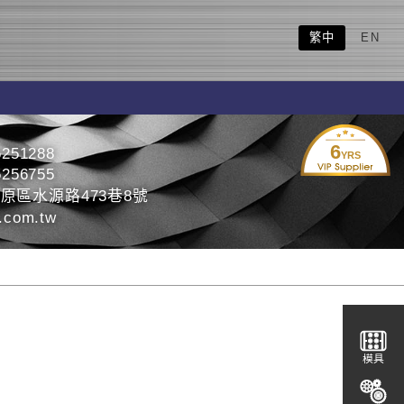
繁中
EN
6
5251288
YRS
5256755
原區水源路473巷8號
.com.tw
模具