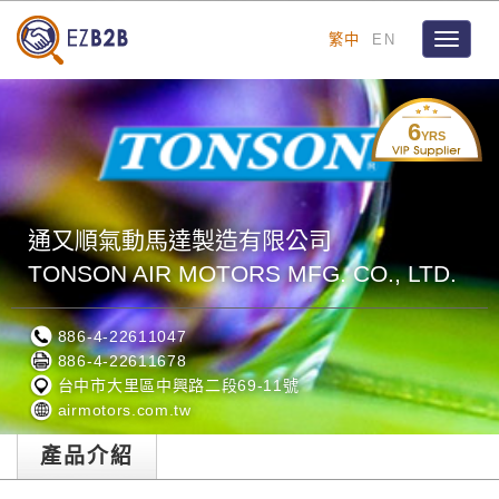
繁中
EN
Toggle
navigat
6
YRS
通又順氣動馬達製造有限公司
TONSON AIR MOTORS MFG. CO., LTD.
886-4-22611047
886-4-22611678
台中市大里區中興路二段69-11號
airmotors.com.tw
產品介紹