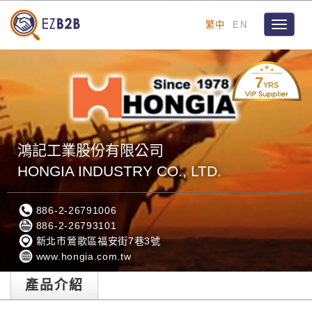
繁中
EN
Toggle
navigat
7
YRS
鴻記工業股份有限公司
HONGIA INDUSTRY CO., LTD.
886-2-26791006
886-2-26793101
新北市鶯歌區福安街7巷3號
www.hongia.com.tw
產品介紹