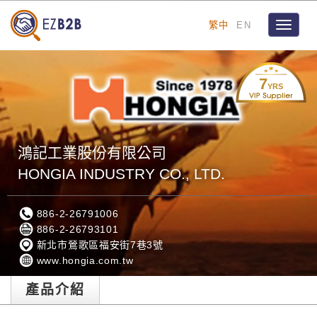
繁中
EN
Toggle
navigat
7
YRS
鴻記工業股份有限公司
HONGIA INDUSTRY CO., LTD.
886-2-26791006
886-2-26793101
新北市鶯歌區福安街7巷3號
www.hongia.com.tw
產品介紹