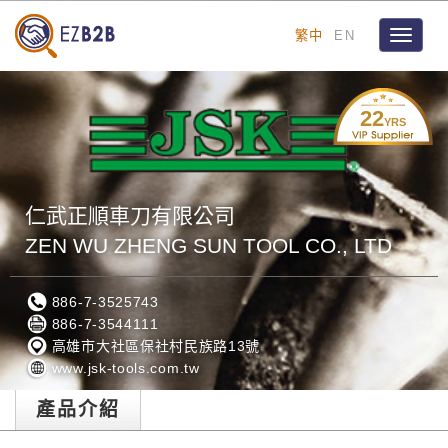
繁中
EN
Toggle
navigat
22
YRS
仁武正順車刀有限公司
ZEN WU ZHENG SUN TOOL CO., LTD
886-7-3525743
886-7-3544111
高雄市大社區保社村民族路13號
www.jsk-tools.com.tw
產品介紹