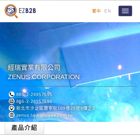
繁中
EN
Toggle
navigat
經瑞實業有限公司
ZENUS CORPORATION
886-2-26957595
886-2-26957596
新北市汐止區康寧街169巷23號9樓之3
zenus.taiwantrade.com.tw
產品介紹