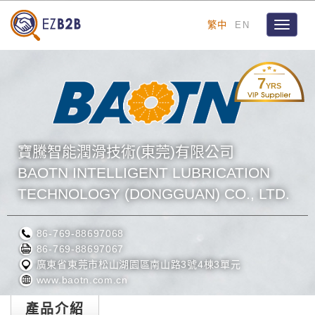
繁中
EN
Toggle
navigat
7
YRS
寶騰智能潤滑技術(東莞)有限公司
BAOTN INTELLIGENT LUBRICATION
TECHNOLOGY (DONGGUAN) CO., LTD.
86-769-88697068
86-769-88697067
廣東省東莞市松山湖園區南山路3號4棟3單元
www.baotn.com.cn
產品介紹