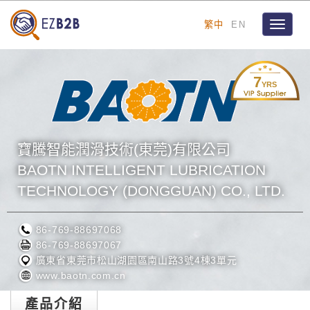
繁中
EN
Toggle
navigat
7
YRS
寶騰智能潤滑技術(東莞)有限公司
BAOTN INTELLIGENT LUBRICATION
TECHNOLOGY (DONGGUAN) CO., LTD.
86-769-88697068
86-769-88697067
廣東省東莞市松山湖園區南山路3號4棟3單元
www.baotn.com.cn
產品介紹