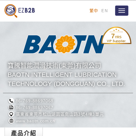
繁中
EN
Toggle
navigat
7
YRS
寶騰智能潤滑技術(東莞)有限公司
BAOTN INTELLIGENT LUBRICATION
TECHNOLOGY (DONGGUAN) CO., LTD.
86-769-88697068
86-769-88697067
廣東省東莞市松山湖園區南山路3號4棟3單元
www.baotn.com.cn
產品介紹