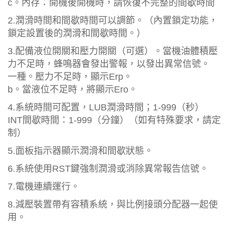
c。內存：開機後開機時，請恢復不完整的間歇時間
2.潤滑時間和間歇時間可以調節。（內置鎖定功能，
鎖定設置後的潤滑和間歇時間。）
3.配備液位開關和壓力開關（可選）。當機油體積壓
力不足時，蜂鳴器會發出警報，以發出異常信號。
一種。壓力不足時，顯示Erp。
b。當液位不足時，將顯示Ero。
4.系統時間可配置，LUB潤滑時間；1-999（秒）
INT間歇時間：1-999（分鐘）（如有特殊要求，請定
制）
5.面板指示器顯示潤滑和間歇狀態。
6.系統使用RST鍵強制潤滑或消除異常報告信號。
7.電機連續運行。
8.減壓裝置帶有容積系統，與比例接頭分配器一起使
用。