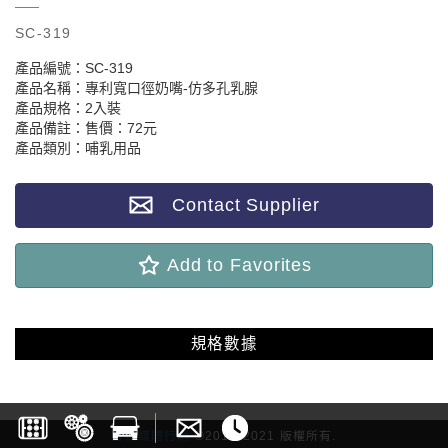
SC-319
產品編號：SC-319
產品名稱：專利寬口徑奶嘴-仿多孔乳腺
產品規格：2入裝
產品備註：售價：72元
產品類別：哺乳用品
Contact Supplier
Add to Favorites
規格數據
雷斯媒體行銷
©2017-2021 版權所有.