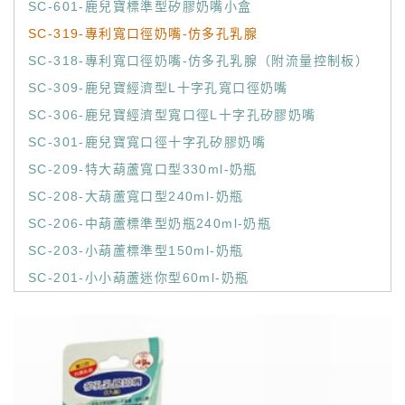
SC-601-鹿兒寶標準型矽膠奶嘴小盒
SC-319-專利寬口徑奶嘴-仿多孔乳腺
SC-318-專利寬口徑奶嘴-仿多孔乳腺（附流量控制板）
SC-309-鹿兒寶經濟型L十字孔寬口徑奶嘴
SC-306-鹿兒寶經濟型寬口徑L十字孔矽膠奶嘴
SC-301-鹿兒寶寬口徑十字孔矽膠奶嘴
SC-209-特大葫蘆寬口型330ml-奶瓶
SC-208-大葫蘆寬口型240ml-奶瓶
SC-206-中葫蘆標準型奶瓶240ml-奶瓶
SC-203-小葫蘆標準型150ml-奶瓶
SC-201-小小葫蘆迷你型60ml-奶瓶