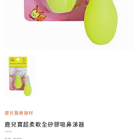
嬰兒醫療器材
鹿兒寶超柔軟全矽膠吸鼻涕器