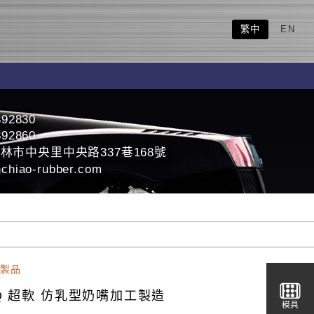
繁中
EN
392830
392860
林市中央里中央路337巷168號
chiao-rubber.com
製品
Q 超軟 仿乳型奶嘴加工製造
模具