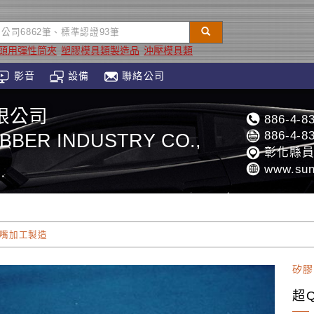
頭用彈性筒夾
塑膠模具類製造品
沖壓模具類
影音
設備
聯絡公司
限公司
886-4-8
886-4-8
BBER INDUSTRY CO.,
彰化縣員
www.sun
奶嘴加工製造
矽膠
超