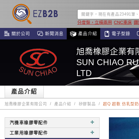
分度盤，立橫兩用
CNC車床
鑽
關於公司
新聞消息
產品介紹
電子型錄
旭喬橡膠企業有
SUN CHIAO RU
LTD
產品介紹
旭喬橡膠企業有限公司
產品介紹
矽膠製品
超Q 超軟 仿乳型
汽機車橡膠零配件
工業用橡膠零配件