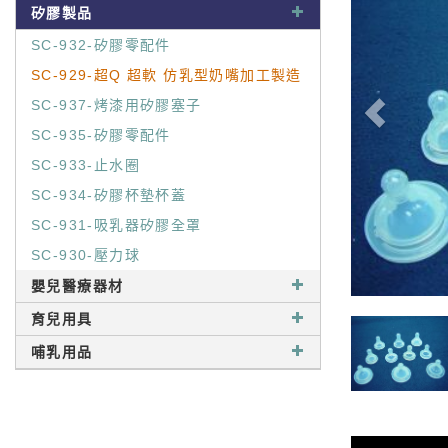
矽膠製品
SC-932-矽膠零配件
SC-929-超Q 超軟 仿乳型奶嘴加工製造
SC-937-烤漆用矽膠塞子
SC-935-矽膠零配件
SC-933-止水圈
SC-934-矽膠杯墊杯蓋
SC-931-吸乳器矽膠全罩
SC-930-壓力球
嬰兒醫療器材
育兒用具
哺乳用品