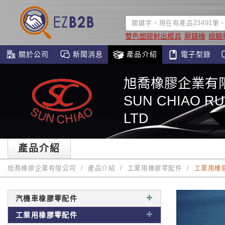
雙色塑膠射出模具
壓鑄機
檢驗
關於公司
新聞消息
產品介紹
電子型錄
旭喬橡膠企業有
SUN CHIAO RU
LTD
產品介紹
旭喬橡膠企業有限公司
產品介紹
工業用橡膠零配件
工業用橡
汽機車橡膠零配件
工業用橡膠零配件