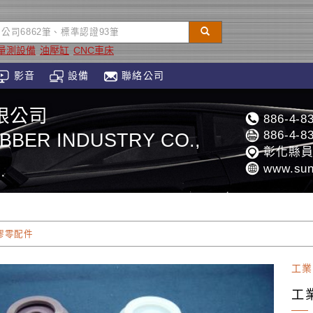
量測設備
油壓缸
CNC車床
影音
設備
聯絡公司
限公司
886-4-8
886-4-8
BBER INDUSTRY CO.,
彰化縣員
www.sun
膠零配件
工業
工