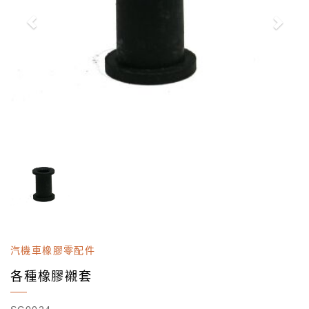
汽機車橡膠零配件
各種橡膠襯套